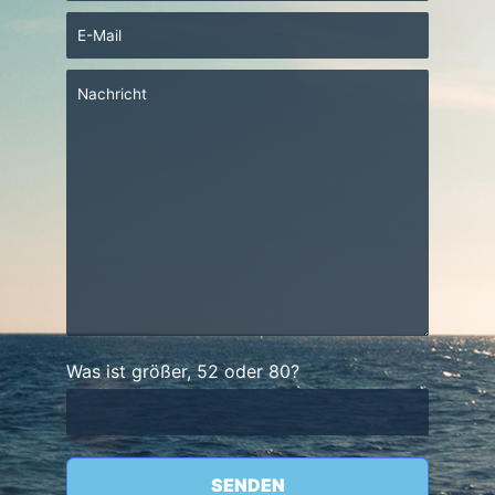
Bitte lasse dieses Feld leer.
Was ist größer, 52 oder 80?