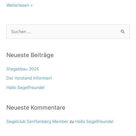
Weiterlesen »
S
u
c
Neueste Beiträge
h
e
Stegabbau 2025
n
Der Vorstand informiert
n
Hallo Segelfreunde!
a
c
Neueste Kommentare
h
:
Segelclub Senftenberg Member
zu
Hallo Segelfreunde!