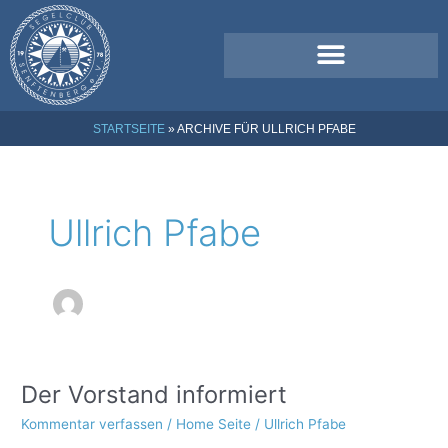
Zum
Inhalt
springen
STARTSEITE
»
ARCHIVE FÜR ULLRICH PFABE
Ullrich Pfabe
Der Vorstand informiert
Der
Vorstand
Kommentar verfassen
/
Home Seite
/
Ullrich Pfabe
informiert