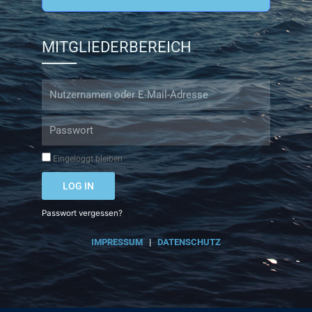
MITGLIEDERBEREICH
Username
or
Email
Password
Address
Eingeloggt bleiben
LOG IN
Passwort vergessen?
IMPRESSUM
|
DATENSCHUTZ